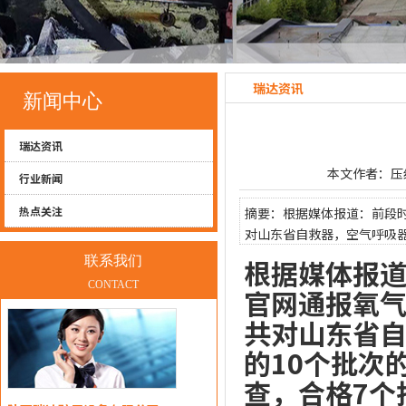
瑞达资讯
新闻中心
瑞达资讯
本文作者：压缩氧自
行业新闻
热点关注
摘要：根据媒体报道：前段
对山东省自救器，空气呼吸器
个批次，不
联系我们
根据媒体报
CONTACT
官网通报氧
共对山东省
的10个批次
查，合格7个